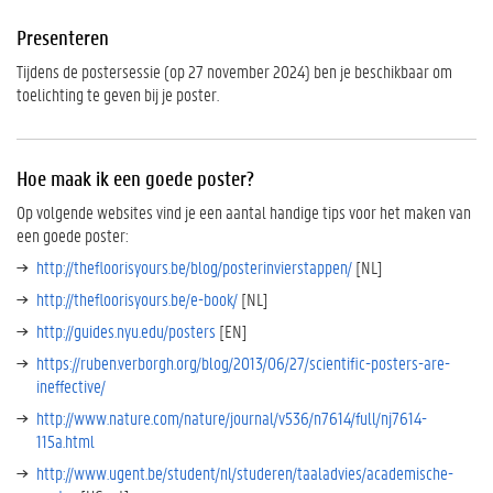
e
Presenteren
m
a
Tijdens de postersessie (op 27 november 2024) ben je beschikbaar om
a
toelichting te geven bij je poster.
k
i
k
Hoe maak ik een goede poster?
e
e
Op volgende websites vind je een aantal handige tips voor het maken van
n
een goede poster:
g
http://thefloorisyours.be/blog/posterinvierstappen/
[NL]
o
e
http://thefloorisyours.be/e-book/
[NL]
d
http://guides.nyu.edu/posters
[EN]
e
p
https://ruben.verborgh.org/blog/2013/06/27/scientific-posters-are-
o
ineffective/
s
http://www.nature.com/nature/journal/v536/n7614/full/nj7614-
t
115a.html
e
http://www.ugent.be/student/nl/studeren/taaladvies/academische-
r