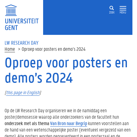
ZOEK
MENU
LW RESEARCH DAY
Home
Oproep voor posters en demo’s 2024
Oproep voor posters en
Op
deze
demo’s 2024
pagina
P
[
this page in English
]
r
e
r
Op de LW Research Day organiseren we in de namiddag een
e
poster/demosessie waarop alle onderzoekers van de faculteit hun
g
onderzoek met als thema
Van Bron naar Begrip
kunnen voorstellen aan
i
de hand van een wetenschappelijke poster (eventueel vergezeld van een
s
demo). Alle posters worden gepresenteerd in een posterzaal en de