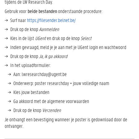
p
tijdens de LW Research Day.
o
Gebruik voor
beide bestanden
onderstaande procedure:
s
Surf naar
https://filesender.belnet.be/
t
e
Druk op de knop
Aanmelden
r
Kies in de lijst
UGent
en druk op de knop
Select
i
Indien gevraagd, meld je je aan met je UGent login en wachtwoord
n
Druk op de knop
P
Ja, ik ga akkoord
r
In het uploadformulier:
e
Aan: lwresearchday@ugent.be
s
e
Onderwerp: poster researchday + jouw volledige naam
n
Kies jouw bestanden
t
Ga akkoord met de algemene voorwaarden
e
r
Druk op de knop
Verzenden
e
Je ontvangt een bevestiging wanneer je poster is gedownload door de
n
ontvanger.
H
o