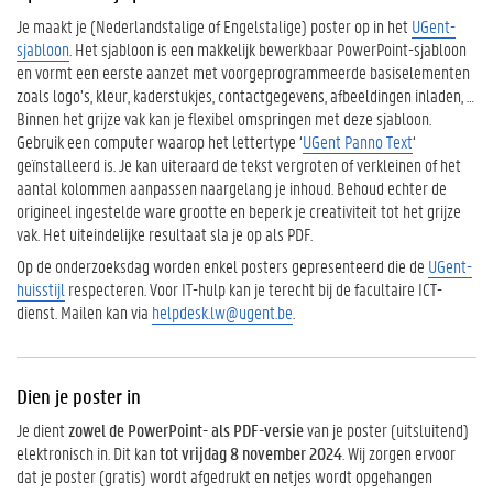
m
Je maakt je (Nederlandstalige of Engelstalige) poster op in het
UGent-
a
sjabloon
. Het sjabloon is een makkelijk bewerkbaar PowerPoint-sjabloon
a
en vormt een eerste aanzet met voorgeprogrammeerde basiselementen
k
zoals logo’s, kleur, kaderstukjes, contactgegevens, afbeeldingen inladen, …
v
Binnen het grijze vak kan je flexibel omspringen met deze sjabloon.
a
Gebruik een computer waarop het lettertype ‘
UGent Panno Text
‘
n
geïnstalleerd is. Je kan uiteraard de tekst vergroten of verkleinen of het
j
aantal kolommen aanpassen naargelang je inhoud. Behoud echter de
e
origineel ingestelde ware grootte en beperk je creativiteit tot het grijze
p
vak. Het uiteindelijke resultaat sla je op als PDF.
o
s
Op de onderzoeksdag worden enkel posters gepresenteerd die de
UGent-
t
huisstijl
respecteren. Voor IT-hulp kan je terecht bij de facultaire ICT-
e
dienst. Mailen kan via
helpdesk.lw@ugent.be
.
r
D
i
Dien je poster in
e
n
Je dient
zowel de PowerPoint- als PDF-versie
van je poster (uitsluitend)
j
elektronisch in. Dit kan
tot vrijdag 8 november 2024
. Wij zorgen ervoor
e
dat je poster (gratis) wordt afgedrukt en netjes wordt opgehangen