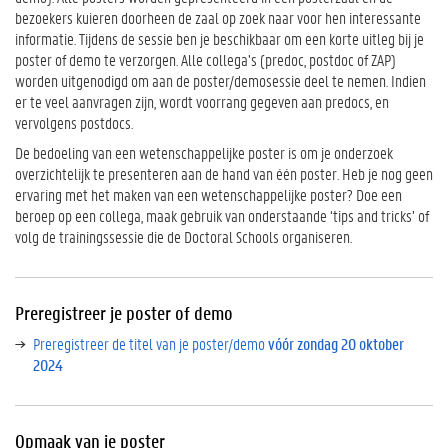
t
bezoekers kuieren doorheen de zaal op zoek naar voor hen interessante
r
informatie. Tijdens de sessie ben je beschikbaar om een korte uitleg bij je
e
poster of demo te verzorgen. Alle collega’s (predoc, postdoc of ZAP)
e
worden uitgenodigd om aan de poster/demosessie deel te nemen. Indien
r
er te veel aanvragen zijn, wordt voorrang gegeven aan predocs, en
j
vervolgens postdocs.
e
p
De bedoeling van een wetenschappelijke poster is om je onderzoek
o
overzichtelijk te presenteren aan de hand van één poster.
Heb je nog geen
s
ervaring met het maken van een wetenschappelijke poster? Doe een
t
beroep op een collega, maak gebruik van onderstaande ‘tips and tricks’ of
e
volg de trainingssessie die de Doctoral Schools organiseren.
r
o
f
Preregistreer je poster of demo
d
e
Preregistreer de titel van je poster/demo
vóór zondag 20 oktober
m
2024
o
O
p
Opmaak van je poster